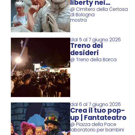
liberty nei
monumenti
@ Cimitero della Certosa
di Bologna
funerari
mostra
dal 5 al 7 giugno 2026
Treno dei
desideri
@ Treno della Barca
dal 6 al 7 giugno 2026
Crea il tuo pop-
up | Fantateatro
@ Piazza della Pace
laboratorio per bambini