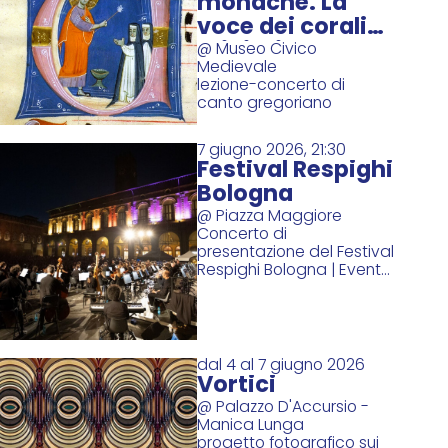
monache. La
voce dei corali
miniati
@ Museo Civico
Medievale
lezione-concerto di
canto gregoriano
7 giugno 2026, 21:30
Festival Respighi
Bologna
@ Piazza Maggiore
Concerto di
presentazione del Festival
Respighi Bologna | Evento
Finale del Bologna Portici
Festival
dal 4 al 7 giugno 2026
Vortici
@ Palazzo D'Accursio -
Manica Lunga
progetto fotografico sui