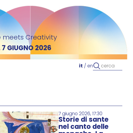
 meets Creativity
L 7 GIUGNO 2026
it
/
en
7 giugno 2026, 17:30
Storie di sante
nel canto delle