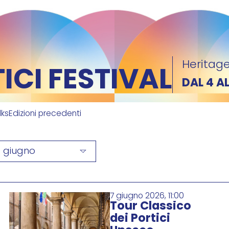
Heritage
CI FESTIVAL
DAL 4 A
lks
Edizioni precedenti
7 giugno
7 giugno 2026, 11:00
Tour Classico
dei Portici