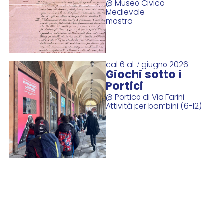
@ Museo Civico
Medievale
mostra
dal 6 al 7 giugno 2026
Giochi sotto i
Portici
@ Portico di Via Farini
Attività per bambini (6-12)