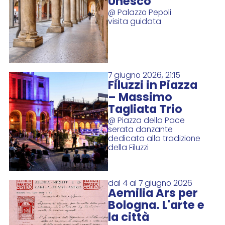
Unesco
@ Palazzo Pepoli
visita guidata
7 giugno 2026, 21:15
Filuzzi in Piazza
– Massimo
Tagliata Trio
@ Piazza della Pace
serata danzante
dedicata alla tradizione
della Filuzzi
dal 4 al 7 giugno 2026
Aemilia Ars per
Bologna. L'arte e
la città