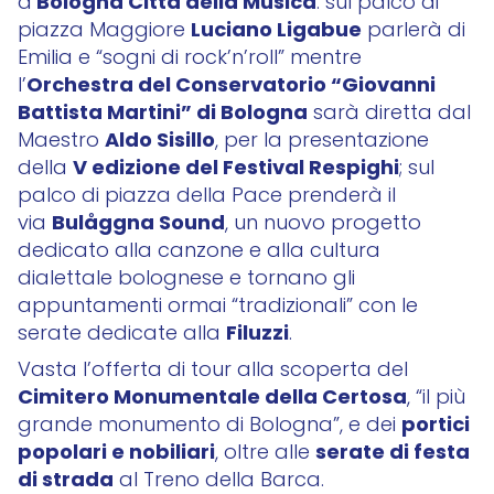
Bologna Città della Musica
a
: sul palco di
Luciano Ligabue
piazza Maggiore
parlerà di
Emilia e “sogni di rock’n’roll” mentre
Orchestra del Conservatorio “Giovanni
l’
Battista Martini” di Bologna
sarà diretta dal
Aldo Sisillo
Maestro
, per la presentazione
V edizione del Festival Respighi
della
; sul
palco di piazza della Pace prenderà il
Bulåggna Sound
via
, un nuovo progetto
dedicato alla canzone e alla cultura
dialettale bolognese e tornano gli
appuntamenti ormai “tradizionali” con le
Filuzzi
serate dedicate alla
.
Vasta l’offerta di tour alla scoperta del
Cimitero Monumentale della Certosa
, “il più
portici
grande monumento di Bologna”, e dei
popolari e nobiliari
serate di festa
, oltre alle
di strada
al Treno della Barca.