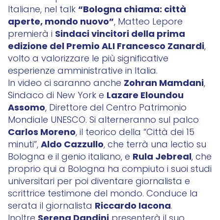
“Bologna chiama: città
Italiane, nel talk
aperte, mondo nuovo”
, Matteo Lepore
Sindaci vincitori della prima
premierà i
edizione del Premio ALI Francesco Zanardi
,
volto a valorizzare le più significative
esperienze amministrative in Italia.
Zohran Mamdani
In video ci saranno anche
,
Lazare Eloundou
Sindaco di New York e
Assomo
, Direttore del Centro Patrimonio
Mondiale UNESCO. Si alterneranno sul palco
Carlos Moreno
, il teorico della “Città dei 15
Aldo Cazzullo
minuti”,
, che terrà una lectio su
Rula Jebreal
Bologna e il genio italiano, e
, che
proprio qui a Bologna ha compiuto i suoi studi
universitari per poi diventare giornalista e
scrittrice testimone del mondo. Conduce la
Riccardo Iacona
serata il giornalista
.
Serena Dandini
Inoltre
presenterà il suo