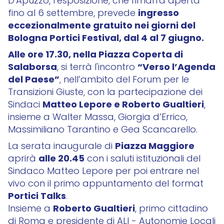
D'Apuzzo, l’esposizione, che rimarrà aperta
ingresso
fino al 6 settembre, prevede
eccezionalmente gratuito nei giorni del
Bologna Portici Festival, dal 4 al 7 giugno.
Alle ore 17.30, nella Piazza Coperta di
Salaborsa
“Verso l’Agenda
, si terrà l'incontro
del Paese”
, nell’ambito del Forum per le
Transizioni Giuste, con la partecipazione dei
Matteo Lepore e Roberto Gualtieri
Sindaci
,
insieme a Walter Massa, Giorgia d’Errico,
Massimiliano Tarantino e Gea Scancarello.
Piazza Maggiore
La serata inaugurale di
alle 20.45
aprirà
con i saluti istituzionali del
Sindaco Matteo Lepore per poi entrare nel
vivo con il primo appuntamento del format
Portici Talks
.
Roberto Gualtieri
Insieme a
, primo cittadino
di Roma e presidente di ALI - Autonomie Locali