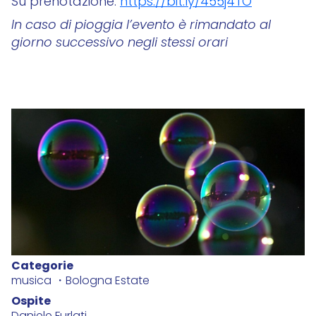
Su prenotazione:
https://bit.ly/455j4TO
In caso di pioggia l’evento è rimandato al
giorno successivo negli stessi orari
Categorie
musica
Bologna Estate
Ospite