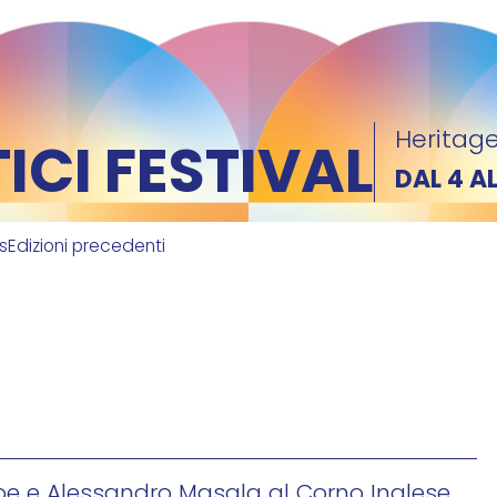
Heritage
CI FESTIVAL
DAL 4 A
ks
Edizioni precedenti
boe e Alessandro Masala al Corno Inglese,