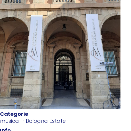
Categorie
musica
Bologna Estate
Info