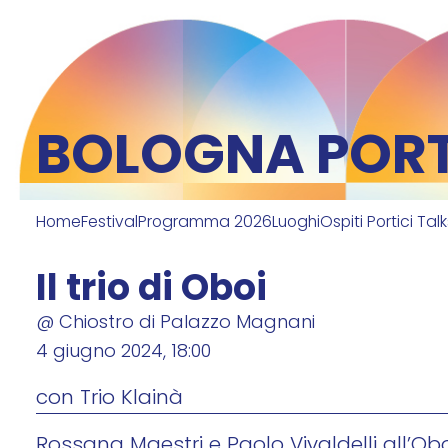
BOLOGNA PORTI
Home
Festival
Programma 2026
Luoghi
Ospiti Portici Tal
Il trio di Oboi
@ Chiostro di Palazzo Magnani
4 giugno 2024, 18:00
con Trio Klainà
Rossana Maestri e Paolo Vivaldelli all’O