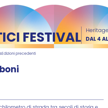
Heritage
CI FESTIVAL
DAL 4 A
ks
Edizioni precedenti
mboni
ilometro di strada tra secoli di storia e