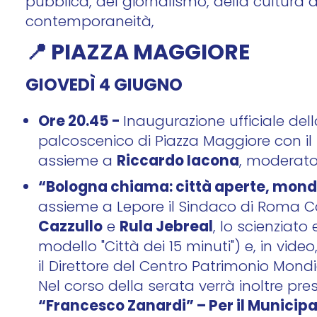
pubblica, del giornalismo, della cultura 
contemporaneità,
📍 PIAZZA MAGGIORE
GIOVEDÌ 4 GIUGNO
Ore 20.45 -
Inaugurazione ufficiale del
palcoscenico di Piazza Maggiore con i
Riccardo Iacona
assieme a
, moderato
“Bologna chiama: città aperte, mon
assieme a Lepore il Sindaco di Roma C
Cazzullo
Rula Jebreal
e
, lo scienziato
modello "Città dei 15 minuti") e, in vide
il Direttore del Centro Patrimonio Mon
Nel corso della serata verrà inoltre pr
“Francesco Zanardi” – Per il Municipa