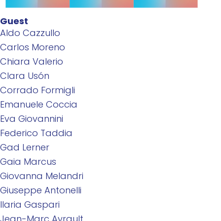
Guest
Aldo Cazzullo
Carlos Moreno
Chiara Valerio
Clara Usón
Corrado Formigli
Emanuele Coccia
Eva Giovannini
Federico Taddia
Gad Lerner
Gaia Marcus
Giovanna Melandri
Giuseppe Antonelli
Ilaria Gaspari
Jean-Marc Ayrault