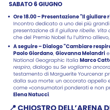
SABATO 6 GIUGNO
Ore 18.00 – Presentazione "Il giullare r
Incontro dedicato a uno dei più grandi a
presentazione di
Il giullare ribelle. Vit
che del Premio Nobel fu l’ultimo allievo
A seguire – Dialogo "Cambiare respir
Paolo Giordano
Giovanna Melandri
,
Marco Cat
National Geographic Italia
respiro
, dialogo su
Se vogliamo ancora 
testamento di Marguerite Yourcenar pr
dalla sua morte: un accorato appello eco
come «consumatori ponderati e non pred
Elena Natucci
.
📍 CHIOSTRO DELL’ARENA D