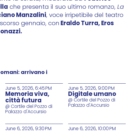
lla
che presenta il suo ultimo romanzo,
La
ciano Manzalini
, voce irripetibile del teatro
Eraldo Turra, Eros
 scorso gennaio, con
tonazzi.
 domani: arrivano i
June 5, 2026, 6:45 PM
June 5, 2026, 9:00 PM
Memoria viva,
Digitale umano
città futura
@ Cortile del Pozzo di
Palazzo d'Accursio
@ Cortile del Pozzo di
Palazzo d'Accursio
June 6, 2026, 9:30 PM
June 6, 2026, 10:00 PM