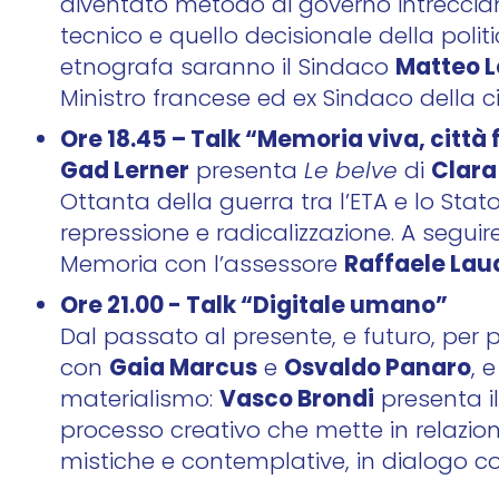
diventato metodo di governo intrecciando
tecnico e quello decisionale della politi
Matteo 
etnografa saranno il Sindaco
Ministro francese ed ex Sindaco della ci
Ore 18.45 – Talk
“Memoria viva, città 
Gad Lerner
Clara
presenta
Le belve
di
Ottanta della guerra tra l’ETA e lo Sta
repressione e radicalizzazione. A seguir
Raffaele Lau
Memoria con l’assessore
Ore 21.00 - Talk “Digitale umano”
Dal passato al presente, e futuro, per pa
Gaia Marcus
Osvaldo Panaro
con
e
, 
Vasco Brondi
materialismo:
presenta i
processo creativo che mette in relazione 
mistiche e contemplative, in dialogo 