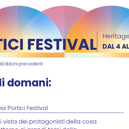
Heritage
CI FESTIVAL
DAL 4 A
ks
Edizioni precedenti
 di domani:
s
a Portici Festival
di vista dei protagonisti della cosa