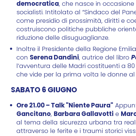
democratica
, che nasce in occasione 
socialisti. Intitolato al “Sindaco del Pa
come presidio di prossimità, diritti e 
costruiscono politiche pubbliche orien
riduzione delle disuguaglianze.
Inoltre il Presidente della Regione Em
Serena Dandini
P
con
, autrice del libro
l’avventura delle Madri costituenti a 8
che vide per la prima volta le donne al
SABATO 6 GIUGNO
Ore 21.00 – Talk "Niente Paura"
Appun
Gancitano
Barbara Gallavotti
Marc
,
e
al tema della sicurezza urbana tra rea
attraverso le ferite e i traumi storici vi