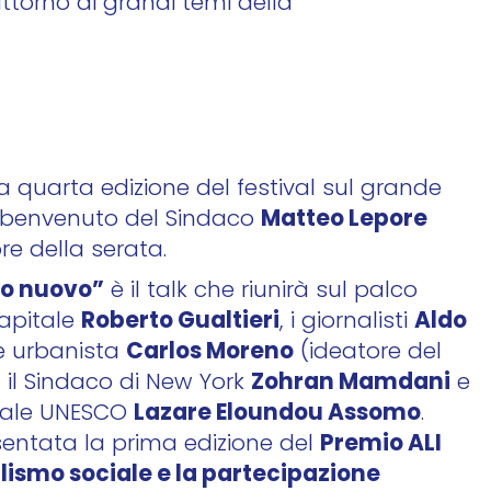
attorno ai grandi temi della
la quarta edizione del festival sul grande
Matteo Lepore
l benvenuto del Sindaco
re della serata.
do nuovo”
è il talk che riunirà sul palco
Roberto Gualtieri
Aldo
apitale
, i giornalisti
Carlos Moreno
 e urbanista
(ideatore del
Zohran Mamdani
o, il Sindaco di New York
e
Lazare Eloundou Assomo
diale UNESCO
.
Premio ALI
esentata la prima edizione del
lismo sociale e la partecipazione