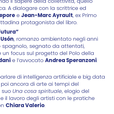
 il sapere della collettività, quello
ca. A dialogare con la scrittrice ed
Lepore
Jean-Marc Ayrault
e
, ex Primo
ttadina protagonista del libro.
futura”
 Usón
, romanzo ambientato negli anni
to spagnolo, segnato da attentati,
e un focus sul progetto del Polo della
dani
Andrea Speranzoni
e l’avvocato
.
rlare di intelligenza artificiale e big data
e poi ancora di arte ai tempi del
l suo
Una cosa spirituale
, elogio del
il lavoro degli artisti con le pratiche
Chiara Valerio
con
.