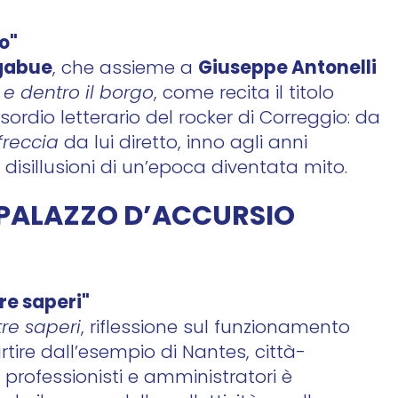
go"
igabue
Giuseppe Antonelli
, che assieme a
 e dentro il borgo
, come recita il titolo
sordio letterario del rocker di Correggio: da
freccia
da lui diretto, inno agli anni
 e disillusioni di un’epoca diventata mito.
I PALAZZO D’ACCURSIO
re saperi"
tre saperi
, riflessione sul funzionamento
ire dall’esempio di Nantes, città-
i, professionisti e amministratori è