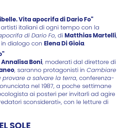
ibelle. Vita apocrifa di Dario Fo"
rtisti italiani di ogni tempo con la
Matthias Martelli
a apocrifa di Dario Fo
, di
,
Elena Di Gioia
, in dialogo con
.
o"
Annalisa Boni
e
, moderati dal direttore di
taneo
, saranno protagonisti in
Cambiare
provare a salvare la terra
, conferenza-
onunciata nel 1987, a poche settimane
logista ai posteri per invitarli ad agire
atori sconsiderati», con le letture di
EL SOLE