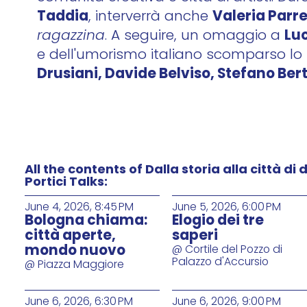
Taddia
Valeria Parre
, interverrà anche
Lu
ragazzina
. A seguire, un omaggio a
e dell'umorismo italiano scomparso lo
Drusiani, Davide Belviso, Stefano Ber
All the contents of Dalla storia alla città di
Portici Talks:
June 4, 2026, 8:45 PM
June 5, 2026, 6:00 PM
Bologna chiama:
Elogio dei tre
città aperte,
saperi
mondo nuovo
@ Cortile del Pozzo di
Palazzo d'Accursio
@ Piazza Maggiore
June 6, 2026, 6:30 PM
June 6, 2026, 9:00 PM