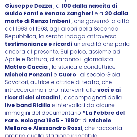
Giuseppe Dozza
100 dalla nascita di
, a
Guido Fanti e Renato Zangheri
20 dalla
e a
morte di Renzo Imbeni
, che governò la città
dal 1983 al 1993, agli albori della Seconda
Repubblica, la serata indaga attraverso
testimonianze e ricordi
un’eredità che parla
ancora al presente. Sul palco, assieme ad
Aprile e Bottura, ci saranno il giornalista
Matteo Caccia
, la storica e conduttrice
Michela Ponzani
Cuoro
e
, al secolo Gioia
Savatori, autrice e attrice di teatro, che
voci e ai
intrecceranno i loro interventi alle
ricordi dei cittadini
, accompagnati dalla
live band Ridillo
e
intervallati da alcune
“La Febbre del
immagini del documentario
Fare. Bologna 1945 - 1980”
Michele
di
Mellara e Alessandro Rossi
, che racconta
proprio quella stagione irripetibile.