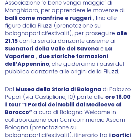
Associazione ‘e bene venga maggio’ di
Monghidoro, per apprendere le movenze di
balli come manfrine e ruggeri
, fino alle
figure della Filuzzi (prenotazione su
alle
bolognaporticifestival.it), per proseguire
21.15
con la serata danzante assieme ai
Suonatori della Valle del Savena
La
e
Vaporiera
due storiche formazioni
,
dell’Appennino
, che guideranno i passi del
pubblico danzante alle origini della Filuzzi.
Museo della Storia di Bologna
Dal
di Palazzo
ore 16.00
Pepoli (via Castiglione, 10) parte alle
tour “I Portici dei Nobili dal Medioevo al
il
Barocco”
a cura di Bologna Welcome in
collaborazione con Confcommercio Ascom
Bologna (prenotazione su
i portici
bolognaporticifestival.it), itinerario tra