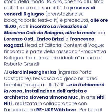
storia della moda italiana, che fino all’ultimo
preview di
restò fedele alla sua città. La
venerdì 6 giugno
(prenotazione su
alle ore
bolognaporticifestival.it) è preceduta,
18.00
incontro
La rivoluzione di
, dall’
Massimo Osti: da Bologna, oltre la moda
con
Lorenzo Osti
Enrico Brizzi
Francesca
,
e
Ragazzi
, Head of Editorial Content di Vogue:
l’incontro è parte della rassegna “Prospettiva
Bologna. Tra narrazioni e identità” a cura di
Roberto Grandi.
Giardini Margherita
Ai
(ingresso Porta
Castiglione), l’ex vasca da gioco nell’area
…e io ti chiamerò
bambini inaugura alle 17.00
la rossa
installazione dell’artista e
,
architetta slovena Simona Muc
Niti
, in arte
Niti
, realizzata in collaborazione con
RE-USE With love
l’associazione
. Per tutto il