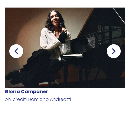
Gloria Campaner
O
ph. crediti Damiano Andreotti
©