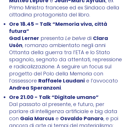
Matteo Lepore
Jean-Marc Ayrault
e
, ex
Primo Ministro francese ed ex Sindaco della
cittadina protagonista del libro.
Ore 18.45 – Talk
“Memoria viva, città
futura”
Gad Lerner
Clara
presenta
Le belve
di
Usón
, romanzo ambientato negli anni
Ottanta della guerra tra l’ETA e lo Stato
spagnolo, segnato da attentati, repressione
e radicalizzazione. A seguire un focus sul
progetto del Polo della Memoria con
Raffaele Laudani
l’assessore
e l’avvocato
Andrea Speranzoni
.
Ore 21.00 - Talk “Digitale umano”
Dal passato al presente, e futuro, per
parlare di intelligenza artificiale e big data
Gaia Marcus
Osvaldo Panaro
con
e
, e poi
ancora di arte ai tempi del materialismo: