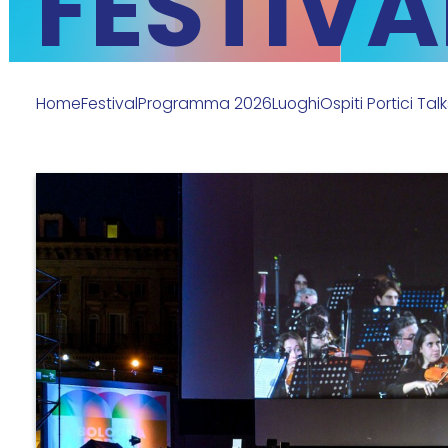
FESTIVA
Home
Festival
Programma 2026
Luoghi
Ospiti Portici Tal
Bologna
Portici
Festival