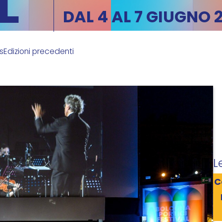
L
DAL 4 AL 7 GIUGNO 
ks
Edizioni precedenti
L
C