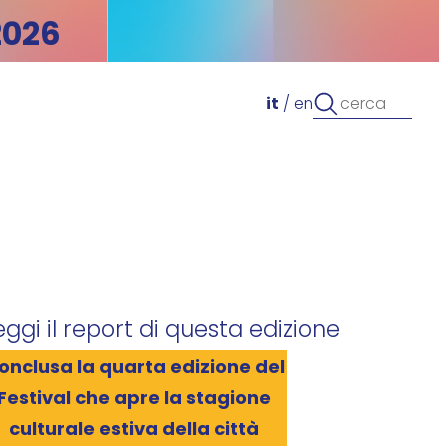
2026
it
/
en
eggi il report di questa edizione
onclusa la quarta edizione del
Festival che apre la stagione
culturale estiva della città