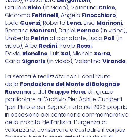
Bergonzoni
video), Alessandro
,
Bisio
Chico
Claudio
(in video), Valentina
,
Feltrinelli
Finocchiaro
Giacomo
, Angela
,
Guenzi
Lena
Marinoni
Lodo
, Roberta
, Elisa
,
Montroni
Pennac
Romano
, Daniel
(in video),
Petrin
Poli
Umberto
al pianoforte, Lucia
(in
Redini
Rossi
video), Alice
, Paolo
,
Riondino
Sal
Serra
David
, Luis
, Michele
,
Signoris
Virando
Carla
(in video), Valentina
.
La serata è realizzata con il contributo
Fondazione del Monte di Bologna
e
della
Ravenna
Gruppo Hera
e del
. Un grazie
particolare all’Archivio Pier Achille Cuniberti
“per Pirro e per Segno”, nato nel 2023 proprio
in occasione del centenario commemorativo
della nascita dell’artista. L’urgenza di
valorizzare, conservare e custodire il corpus