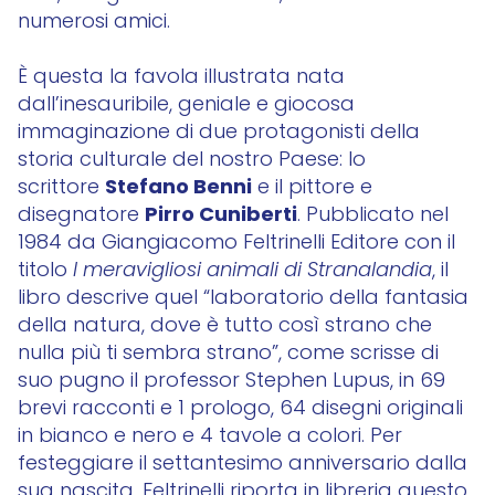
numerosi amici.
È questa la favola illustrata nata
dall’inesauribile, geniale e giocosa
immaginazione di due protagonisti della
storia culturale del nostro Paese: lo
Stefano Benni
scrittore
e il pittore e
Pirro Cuniberti
disegnatore
. Pubblicato nel
1984 da Giangiacomo Feltrinelli Editore con il
titolo
I meravigliosi animali di Stranalandia
, il
libro descrive quel “laboratorio della fantasia
della natura, dove è tutto così strano che
nulla più ti sembra strano”, come scrisse di
suo pugno il professor Stephen Lupus, in 69
brevi racconti e 1 prologo, 64 disegni originali
in bianco e nero e 4 tavole a colori. Per
festeggiare il settantesimo anniversario dalla
sua nascita, Feltrinelli riporta in libreria questo