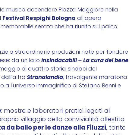
nde musica accendere Piazza Maggiore nella
Festival Respighi Bologna
l
all’opera
 memorabile serata che ha riunito sul palco
razie a straordinarie produzioni nate per fondere
Insindacabili – La cura del bene
nese: da un lato
aggio ai quattro storici sindaci del
Stranalandia
dall'altro
, travolgente maratona
to all'universo immaginifico di Stefano Benni e
e
: mostre e laboratori pratici legati ai
roprio villaggio della convivialità allestito
a da ballo per le danze alla Filuzzi
, tante