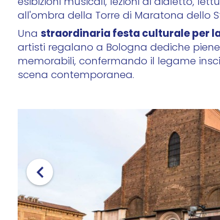
esibizioni musicali, lezioni di dialetto, lett
all'ombra della Torre di Maratona dello St
straordinaria festa culturale per la
Una
artisti regalano a Bologna dediche piene
memorabili, confermando il legame inscind
scena contemporanea.