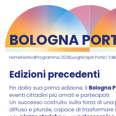
item 1 of 7
BOLOGNA PORTI
Home
Festival
Programma 2026
Luoghi
Ospiti Portici Tal
Edizioni precedenti
Bologna Po
Fin dalla sua prima edizione, il
eventi cittadini più amati e partecipati.
Un successo costruito sulla forza di una
diffuso
e plurale,
capace di trasformare 