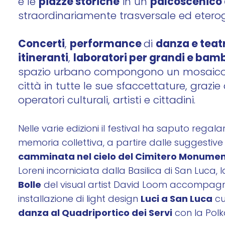
piazze storiche
palcoscenico 
e le
in un
straordinariamente trasversale ed etero
Concerti
performance
danza e teat
,
di
itineranti
laboratori per grandi e bamb
,
spazio urbano compongono un mosaico 
città in tutte le sue sfaccettature, grazie
operatori culturali, artisti e cittadini.
Nelle varie edizioni il festival ha saputo rega
memoria collettiva, a partire dalle suggestiv
camminata nel cielo del Cimitero Monumen
Loreni incorniciata dalla Basilica di San Luca
Bolle
del visual artist David Loom accompagna
Luci a San Luca
installazione di light design
cu
danza al Quadriportico dei Servi
con la Polk