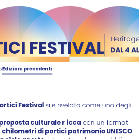
Heritage
CI FESTIVAL
DAL 4 A
ks
Edizioni precedenti
rtici Festival
si è rivelato come uno
degli
proposta culturale r
icca
con un format
chilometri di portici patrimonio UNESCO
i