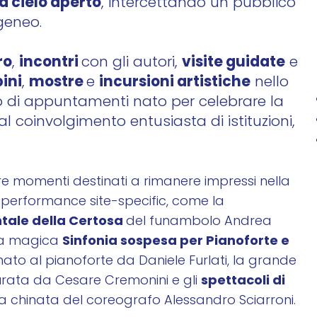
a cielo aperto
, intercettando un pubblico
geneo.
ro
incontri
visite guidate
,
con gli autori,
e
ini
mostre
incursioni artistiche
,
e
nello
di appuntamenti nato per celebrare la
 al coinvolgimento entusiasta di istituzioni,
lare momenti destinati a rimanere impressi nella
e performance site-specific, come la
tale della Certosa
del funambolo Andrea
Sinfonia sospesa per Pianoforte e
, la magica
to al pianoforte da Daniele Furlati, la grande
spettacoli di
rata da Cesare Cremonini e gli
a chinata del coreografo Alessandro Sciarroni.