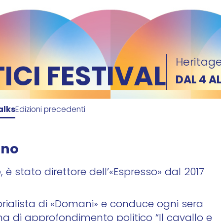
Heritage
CI FESTIVAL
DAL 4 A
alks
Edizioni precedenti
ano
, è stato direttore dell’«Espresso» dal 2017
rialista di «Domani» e conduce ogni sera
a di approfondimento politico “Il cavallo e