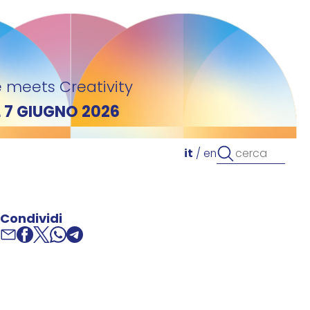
 meets Creativity
L 7 GIUGNO 2026
it
/
en
Condividi