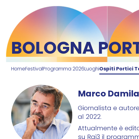
BOLOGNA PORTI
Home
Festival
Programma 2026
Luoghi
Ospiti Portici T
Marco Damil
Giornalista e autore
al 2022.
Attualmente è edito
su Rai3 il programm