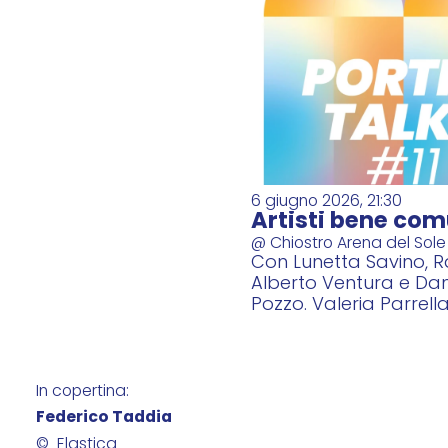
6 giugno 2026, 21:30
Artisti bene co
@ Chiostro Arena del Sole
Con Lunetta Savino, R
Alberto Ventura e Dan
Pozzo. Valeria Parrella
suo libro La ragazzin
Federico Taddia
In copertina:
Federico Taddia
© Elastica