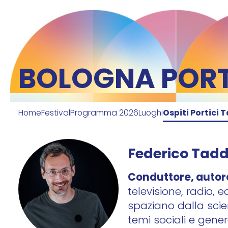
BOLOGNA PORTI
Home
Festival
Programma 2026
Luoghi
Ospiti Portici T
Federico Tadd
Conduttore, autore
televisione, radio, 
spaziano dalla scie
temi sociali e gener