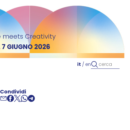
 meets Creativity
L 7 GIUGNO 2026
it
/
en
Condividi