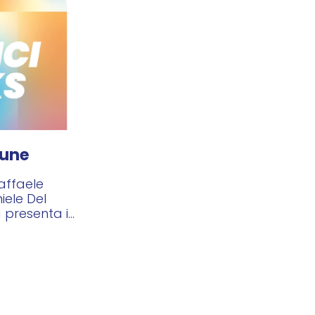
mune
affaele
iele Del
 presenta il
a. Modera