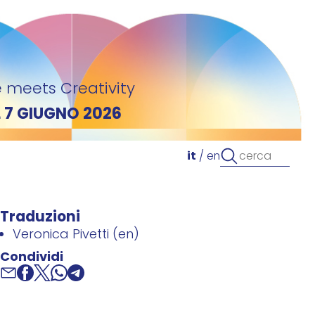
 meets Creativity
L 7 GIUGNO 2026
it
/
en
Traduzioni
Veronica Pivetti (en)
Condividi