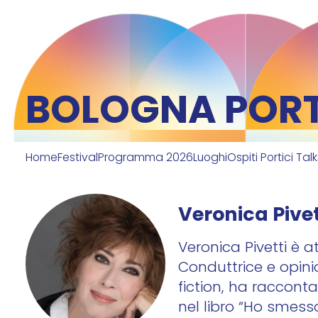
BOLOGNA PORTI
Home
Festival
Programma 2026
Luoghi
Ospiti Portici Tal
Veronica Pivet
Veronica Pivetti è a
Conduttrice e opinio
fiction, ha raccont
nel libro “Ho smess