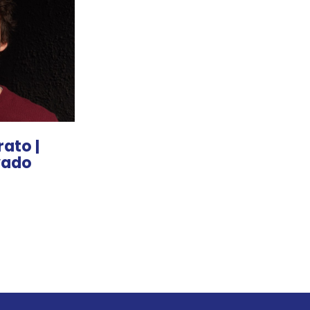
ato |
vado