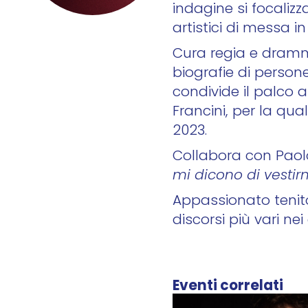
indagine si focalizz
artistici di messa i
Cura regia e dramma
biografie di person
condivide il palco 
Francini, per la qu
2023.
Collabora con Paolo
mi dicono di vestir
Appassionato tenito
discorsi più vari nei
Eventi correlati