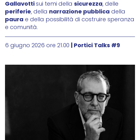
Gallavotti
sicurezza
sui temi della
, delle
periferie
narrazione pubblica
, della
della
paura
e della possibilità di costruire speranza
e comunità.
| Portici Talks #9
6 giugno 2026 ore 21.00