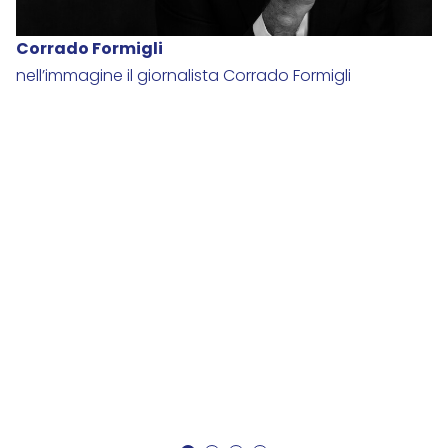
Corrado Formigli
nell’immagine il giornalista Corrado Formigli
M
.