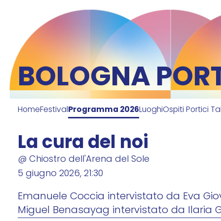
item 1 of 4
BOLOGNA PORTI
Home
Festival
Programma 2026
Luoghi
Ospiti Portici Ta
La cura del noi
@ Chiostro dell'Arena del Sole
5 giugno 2026, 21:30
Emanuele Coccia intervistato da Eva Giova
Miguel Benasayag intervistato da Ilaria 