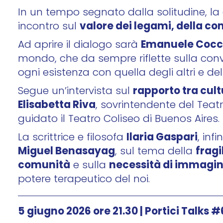
In un tempo segnato dalla solitudine, la
valore dei legami, della co
incontro sul
Emanuele Cocc
Ad aprire il dialogo sarà
mondo, che da sempre riflette sulla conviv
ogni esistenza con quella degli altri e de
rapporto tra cul
Segue un’intervista sul
Elisabetta Riva
, sovrintendente del Tea
guidato il Teatro Coliseo di Buenos Aires.
Ilaria Gaspari
La scrittrice e filosofa
, inf
Miguel Benasayag
fragi
, sul tema della
comunità
necessità di immagin
e sulla
potere terapeutico del noi.
5 giugno 2026 ore 21.30 | Portici Talks #