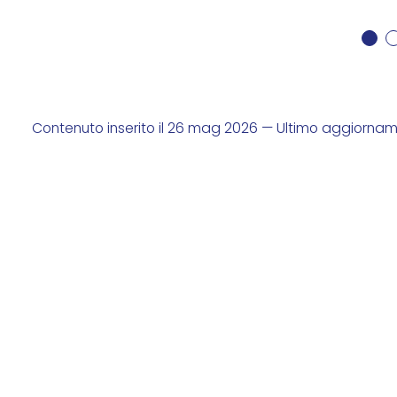
Contenuto inserito il 26 mag 2026 — Ultimo aggiorname
promosso da
con il sostegno di