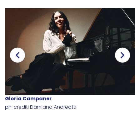
Gloria Campaner
O
ph. crediti Damiano Andreotti
©