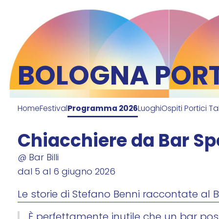
item 1 of 7
BOLOGNA PORTI
Home
Festival
Programma 2026
Luoghi
Ospiti Portici Ta
Chiacchiere da Bar Sp
@ Bar Billi
dal 5 al 6 giugno 2026
Le storie di Stefano Benni raccontate al Ba
È perfettamente inutile che un bar po