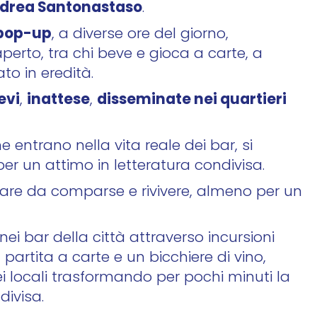
drea Santonastaso
.
 pop-up
, a diverse ore del giorno,
aperto, tra chi beve e gioca a carte, a
to in eredità.
evi
inattese
disseminate nei quartieri
,
,
e entrano nella vita reale dei bar, si
r un attimo in letteratura condivisa.
a fare da comparse e rivivere, almeno per un
nei bar della città attraverso incursioni
a partita a carte e un bicchiere di vino,
i locali trasformando per pochi minuti la
divisa.