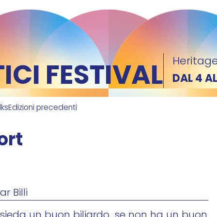
Heritage
CI FESTIVAL
DAL 4 A
lks
Edizioni precedenti
ort
r Billi
ssieda un buon biliardo, se non ha un buon