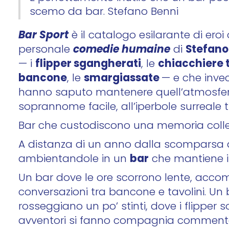
scemo da bar. Stefano Benni
Bar Sport
è il catalogo esilarante di eroi
comedie humaine
Stefano
personale
di
flipper sgangherati
chiacchiere 
— i
, le
bancone
smargiassate
, le
— e che invec
hanno saputo mantenere quell’atmosfera, 
soprannome facile, all’iperbole surreale
Bar che custodiscono una memoria collet
A distanza di un anno dalla scomparsa di
bar
ambientandole in un
che mantiene i
Un bar dove le ore scorrono lente, accom
conversazioni tra bancone e tavolini. Un 
rosseggiano un po’ stinti, dove i flipper 
avventori si fanno compagnia commentand