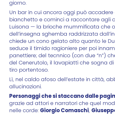
giorno.
Un bar in cui ancora oggi può accadere che
bianchetto e cominci a raccontare agli as
Luisona — la brioche mummificata che o
dell’insegna sghemba raddrizzata dall’i
chiede un cono gelato alto quanto le Due
seduce il timido ragioniere per poi innamo
panettiere; del tecnnico (con due “n”) ch
del Cenerutolo, il lavapiatti che sogna di 
tiro portentoso.
Lì, nel caldo afoso dell’estate in città,
allucinazioni.
Personaggi che si staccano dalle pagin
grazie ad attori e narratori che quel m
Giorgio Comaschi
Giusepp
nelle corde:
,