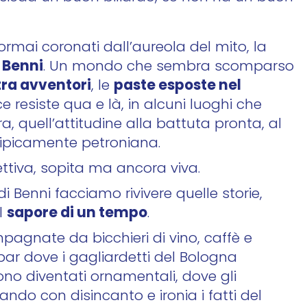
 ormai coronati dall’aureola del mito, la
 Benni
. Un mondo che sembra scomparso
tra avventori
paste esposte nel
, le
e resiste qua e là, in alcuni luoghi che
quell’attitudine alla battuta pronta, al
 tipicamente petroniana.
tiva, sopita ma ancora viva.
 Benni facciamo rivivere quelle storie,
sapore di un tempo
l
.
pagnate da bicchieri di vino, caffè e
bar dove i gagliardetti del Bologna
sono diventati ornamentali, dove gli
o con disincanto e ironia i fatti del