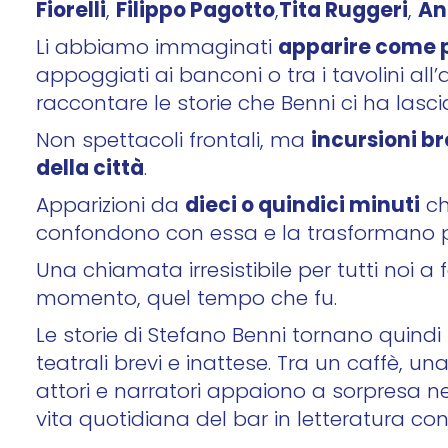
Fiorelli
Filippo Pagotto
Tita Ruggeri
An
,
,
,
apparire come
Li abbiamo immaginati
appoggiati ai banconi o tra i tavolini all’
raccontare le storie che Benni ci ha lascia
incursioni br
Non spettacoli frontali, ma
della città
.
dieci o quindici minuti
Apparizioni da
ch
confondono con essa e la trasformano pe
Una chiamata irresistibile per tutti noi 
momento, quel tempo che fu.
Le storie di Stefano Benni tornano quindi 
teatrali brevi e inattese. Tra un caffè, un
attori e narratori appaiono a sorpresa ne
vita quotidiana del bar in letteratura con