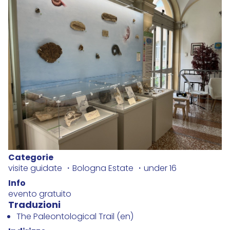
Categorie
visite guidate
Bologna Estate
under 16
Info
evento gratuito
Traduzioni
The Paleontological Trail (en)